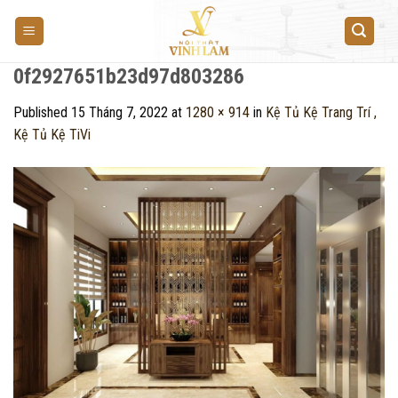
Skip
to
content
0f2927651b23d97d803286
Published
15 Tháng 7, 2022
at
1280 × 914
in
Kệ Tủ Kệ Trang Trí ,
Kệ Tủ Kệ TiVi