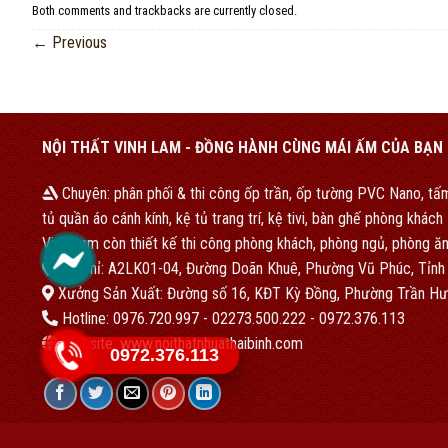
Both comments and trackbacks are currently closed.
←
Previous
NỘI THẤT VINH LAM - ĐỒNG HÀNH CÙNG MÁI ẤM CỦA BẠN
Chuyên: phân phối & thi công ốp trần, ốp tường PVC Nano, tấm
tủ quần áo cánh kính, kệ tủ trang trí, kệ tivi, bàn ghế phòng khác
Vinh Lam còn thiết kế thi công phòng khách, phòng ngủ, phòng ăn
Địa chỉ: A2LK01-04, Đường Doãn Khuê, Phường Vũ Phúc, Tỉnh
Xưởng Sản Xuất: Đường số 16, KĐT Kỳ Đồng, Phường Trần Hư
Hotline: 0976.720.997 - 02273.500.222 - 0972.376.113
Website: www.noithatnhuathaibinh.com
0972.376.113