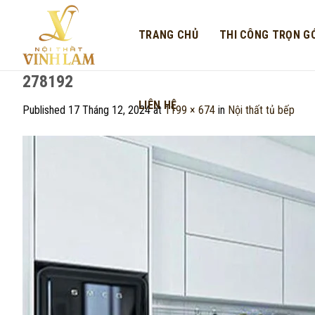
Skip
to
TRANG CHỦ
THI CÔNG TRỌN GÓ
content
278192
LIÊN HỆ
Published
17 Tháng 12, 2024
at
1199 × 674
in
Nội thất tủ bếp