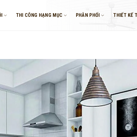
I
THI CÔNG HẠNG MỤC
PHÂN PHỐI
THIẾT KẾ 