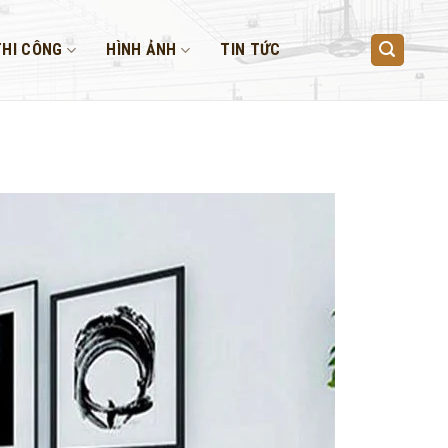
THI CÔNG
HÌNH ẢNH
TIN TỨC