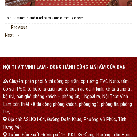
Both comments and trackbacks are currently closed.
←
Previous
Next
→
NỘI THẤT VINH LAM - ĐỒNG HÀNH CÙNG MÁI ẤM CỦA BẠN
Chuyên: phân phối & thi công ốp trần, ốp tường PVC Nano, tấm
ốp sàn PSC, tủ bếp, tủ quần áo, tủ quần áo cánh kính, kệ tủ trang trí,
kệ tivi, bàn ghế phòng khách – phòng ăn,… Ngoài ra, Nội Thất Vinh
Lam còn thiết kế thi công phòng khách, phòng ngủ, phòng ăn, phòng
thờ,…
Địa chỉ: A2LK01-04, Đường Doãn Khuê, Phường Vũ Phúc, Tỉnh
Hưng Yên
Xưởng Sản Xuất: Đường số 16, KĐT Kỳ Đồng, Phường Trần Hưng