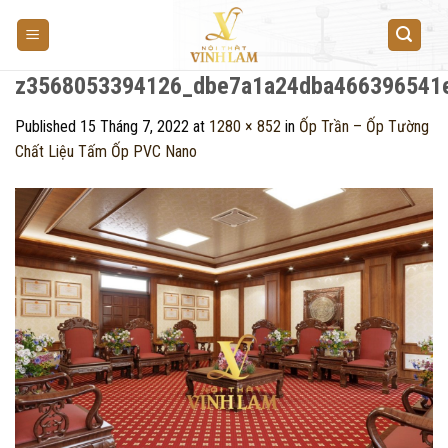
Skip
to
content
z3568053394126_dbe7a1a24dba466396541
Published
15 Tháng 7, 2022
at
1280 × 852
in
Ốp Trần – Ốp Tường
Chất Liệu Tấm Ốp PVC Nano