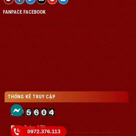
FANPACE FACEBOOK
THỐNG KÊ TRUY CẬP
Hits Today : 1786
0972.376.113