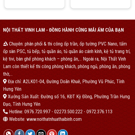
NỘI THẤT VINH LAM - ĐỒNG HÀNH CÙNG MÁI ẤM CỦA BẠN
Chuyên: phân phối & thi công ốp trần, ốp tường PVC Nano, tấm
ốp sàn PSC, tủ bếp, tủ quần áo, tủ quần áo cánh kính, kệ tủ trang trí,
kệ tivi, bàn ghế phòng khách – phòng ăn,… Ngoài ra, Nội Thất Vinh
Lam còn thiết kế thi công phòng khách, phòng ngủ, phòng ăn, phòng
thờ,…
Địa chỉ: A2LK01-04, Đường Doãn Khuê, Phường Vũ Phúc, Tỉnh
Hưng Yên
Xưởng Sản Xuất: Đường số 16, KĐT Kỳ Đồng, Phường Trần Hưng
Đạo, Tỉnh Hưng Yên
Hotline: 0976.720.997 - 02273.500.222 - 0972.376.113
Website: www.noithatnhuathaibinh.com