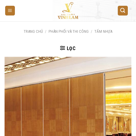
Skip
to
content
TRANG CHỦ
/
PHÂN PHỐI VÀ THI CÔNG
/
TẤM NHỰA
LỌC