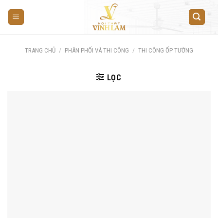
Skip
to
content
TRANG CHỦ
/
PHÂN PHỐI VÀ THI CÔNG
/
THI CÔNG ỐP TƯỜNG
LỌC