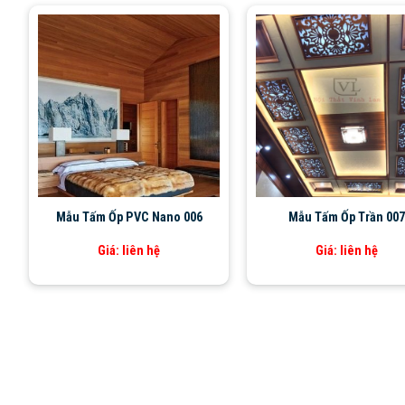
Mẫu Tấm Ốp PVC Nano 006
Mẫu Tấm Ốp Trần 007
Giá: liên hệ
Giá: liên hệ