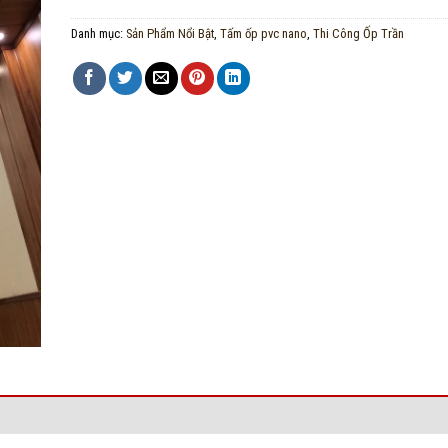
Danh mục:
Sản Phẩm Nổi Bật
,
Tấm ốp pvc nano
,
Thi Công Ốp Trần