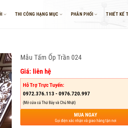
I
THI CÔNG HẠNG MỤC
PHÂN PHỐI
THIẾT KẾ 
Mẫu Tấm Ốp Trần 024
Giá: liên hệ
Hỗ Trợ Trực Tuyến:
0972.376.113 - 0976.720.997
(Mở cửa cả Thứ Bảy và Chủ Nhật)
MUA NGAY
Gọi điện xác nhận và giao hàng tận nơi