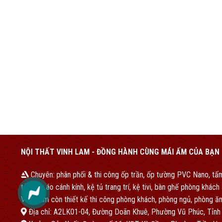
NỘI THẤT VINH LAM - ĐỒNG HÀNH CÙNG MÁI ẤM CỦA BẠN
Chuyên: phân phối & thi công ốp trần, ốp tường PVC Nano, tấm
tủ quần áo cánh kính, kệ tủ trang trí, kệ tivi, bàn ghế phòng khác
Vinh Lam còn thiết kế thi công phòng khách, phòng ngủ, phòng ăn
Địa chỉ: A2LK01-04, Đường Doãn Khuê, Phường Vũ Phúc, Tỉnh