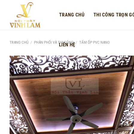
Skip
to
TRANG CHỦ
THI CÔNG TRỌN GÓ
content
TRANG CHỦ
/
PHÂN PHỐI VÀ THI CÔNG
/
TẤM ỐP PVC NANO
LIÊN HỆ