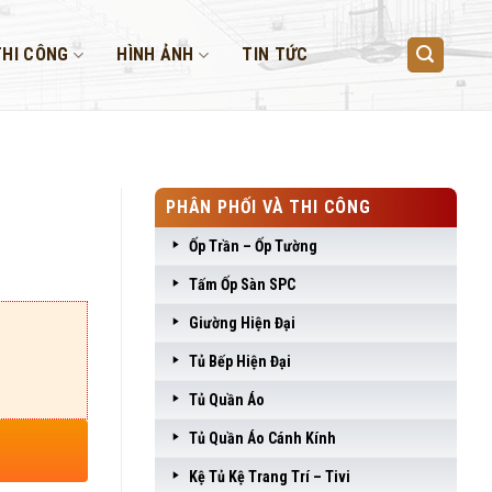
THI CÔNG
HÌNH ẢNH
TIN TỨC
PHÂN PHỐI VÀ THI CÔNG
Ốp Trần – Ốp Tường
Tấm Ốp Sàn SPC
Giường Hiện Đại
Tủ Bếp Hiện Đại
Tủ Quần Áo
Tủ Quần Áo Cánh Kính
Kệ Tủ Kệ Trang Trí – Tivi