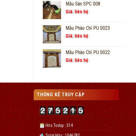
Mẫu Sàn SPC 008
Giá: liên hệ
Mẫu Phào Chỉ PU 0023
Giá: liên hệ
Mẫu Phào Chỉ PU 0022
Giá: liên hệ
THỐNG KÊ TRUY CẬP
Hits Today : 314
Total Hits : 1046782