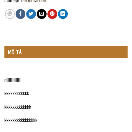
Danh mục:
Tấm ốp pvc nano
MÔ TẢ
nllllllllllllllll
kkkkkkkkkkkk
kkkkkkkkkkkkk
kkkkkkkkkkkkkkkk