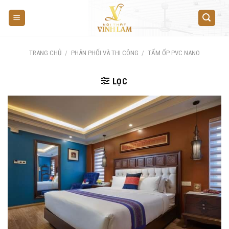
Skip
to
content
TRANG CHỦ
/
PHÂN PHỐI VÀ THI CÔNG
/
TẤM ỐP PVC NANO
LỌC