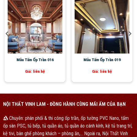
Mẫu Tấm Ốp Trần 016
Mẫu Tấm Ốp Trần 019
Giá: liên hệ
Giá: liên hệ
NỘI THẤT VINH LAM - ĐỒNG HÀNH CÙNG MÁI ẤM CỦA BẠN
Chuyên: phân phối & thi công ốp trần, ốp tường PVC Nano, tấm
ốp sàn PSC, tủ bếp, tủ quần áo, tủ quần áo cánh kính, kệ tủ trang trí,
kệ tivi, bàn ghế phòng khách – phòng ăn,… Ngoài ra, Nội Thất Vinh