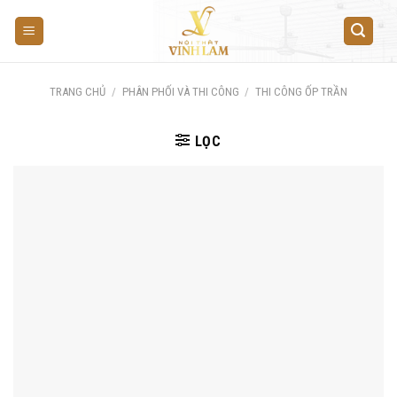
Skip
to
content
TRANG CHỦ
/
PHÂN PHỐI VÀ THI CÔNG
/
THI CÔNG ỐP TRẦN
LỌC