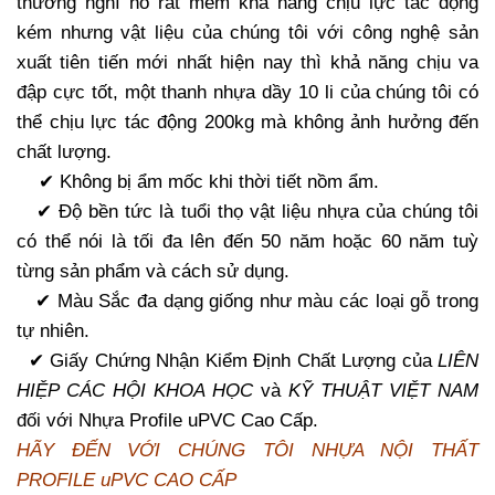
thường nghĩ nó rất mềm khả năng chịu lực tác động
kém nhưng vật liệu của chúng tôi với công nghệ sản
xuất tiên tiến mới nhất hiện nay thì khả năng chịu va
đập cực tốt, một thanh nhựa dầy 10 li của chúng tôi có
thể chịu lực tác động 200kg mà không ảnh hưởng đến
chất lượng.
✔ Không bị ẩm mốc khi thời tiết nồm ẩm.
✔ Độ bền tức là tuổi thọ vật liệu nhựa của chúng tôi
có thể nói là tối đa lên đến 50 năm hoặc 60 năm tuỳ
từng sản phẩm và cách sử dụng.
✔ Màu Sắc đa dạng giống như màu các loại gỗ trong
tự nhiên.
✔ Giấy Chứng Nhận Kiểm Định Chất Lượng của
LIÊN
HIỆP CÁC HỘI KHOA HỌC
và
KỸ THUẬT VIỆT NAM
đối với Nhựa Profile uPVC Cao Cấp.
HÃY ĐẾN VỚI CHÚNG TÔI NHỰA NỘI THẤT
PROFILE uPVC CAO CẤP