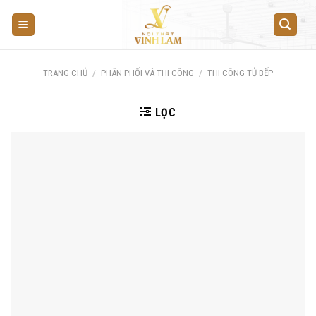
Skip
to
content
TRANG CHỦ
/
PHÂN PHỐI VÀ THI CÔNG
/
THI CÔNG TỦ BẾP
LỌC