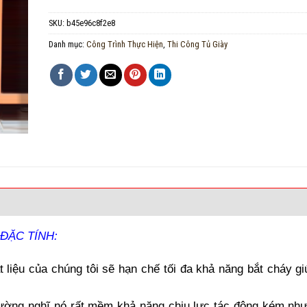
SKU:
b45e96c8f2e8
Danh mục:
Công Trình Thực Hiện
,
Thi Công Tủ Giày
ĐẶC TÍNH:
 liệu của chúng tôi sẽ hạn chế tối đa khả năng bắt cháy g
ường nghĩ nó rất mềm khả năng chịu lực tác động kém nhưn