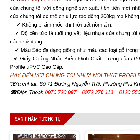
của chúng tôi với công nghệ sản xuất tiên tiến mới nhấ
của chúng tôi có thể chịu lực tác động 200kg mà khôn
✔ Không bị ẩm mốc khi thời tiết nồm ẩm.
✔ Độ bền tức là tuổi thọ vật liệu nhựa của chúng tôi 
cách sử dụng.
✔ Màu Sắc đa dạng giống như màu các loại gỗ trong t
✔ Giấy Chứng Nhận Kiểm Định Chất Lượng của
LI
Profile uPVC Cao Cấp.
HÃY ĐẾN VỚI CHÚNG TÔI NHỰA NỘI THẤT PROFIL
?
Địa chỉ tại: Số 71 Đường Nguyễn Trãi, Phường Phú Kh
☎Điện Thoại:
0976 720 997 – 0972 376 113 – 0120 55
SẢN PHẨM TƯƠNG TỰ