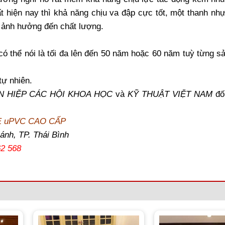
t hiện nay thì khả năng chịu va đập cực tốt, một thanh nhự
g ảnh hưởng đến chất lượng.
có thể nói là tối đa lên đến 50 năm hoặc 60 năm tuỳ từng 
ự nhiên.
ÊN HIỆP CÁC HỘI KHOA HỌC
và
KỸ THUẬT VIỆT NAM
đố
E uPVC CAO CẤP
ánh, TP. Thái Bình
62 568