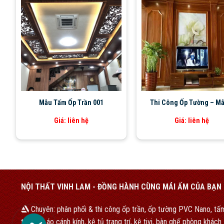
Mẫu Tấm Ốp Trần 001
Thi Công Ốp Tường – Mẫ
Giá: liên hệ
Giá: liên hệ
NỘI THẤT VINH LAM - ĐỒNG HÀNH CÙNG MÁI ẤM CỦA BẠN
Chuyên: phân phối & thi công ốp trần, ốp tường PVC Nano, tấm
tủ quần áo cánh kính, kệ tủ trang trí, kệ tivi, bàn ghế phòng khác