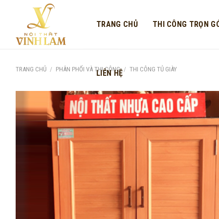
Skip
to
TRANG CHỦ
THI CÔNG TRỌN GÓ
content
TRANG CHỦ
/
PHÂN PHỐI VÀ THI CÔNG
/
THI CÔNG TỦ GIÀY
LIÊN HỆ