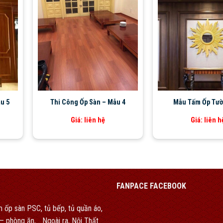
u 5
Thi Công Ốp Sàn – Mẫu 4
Mẫu Tấm Ốp Tườ
Giá: liên hệ
Giá: liên h
FANPACE FACEBOOK
 ốp sàn PSC, tủ bếp, tủ quần áo,
h – phòng ăn,… Ngoài ra, Nội Thất