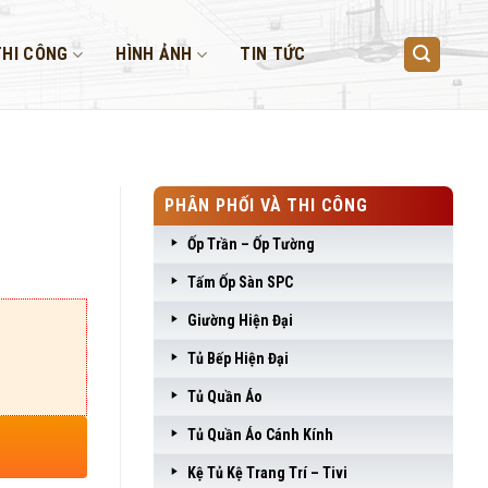
THI CÔNG
HÌNH ẢNH
TIN TỨC
PHÂN PHỐI VÀ THI CÔNG
Ốp Trần – Ốp Tường
Tấm Ốp Sàn SPC
Giường Hiện Đại
Tủ Bếp Hiện Đại
Tủ Quần Áo
Tủ Quần Áo Cánh Kính
Kệ Tủ Kệ Trang Trí – Tivi