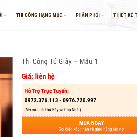
I
THI CÔNG HẠNG MỤC
PHÂN PHỐI
THIẾT KẾ 
Thi Công Tủ Giày – Mẫu 1
Giá: liên hệ
Hỗ Trợ Trực Tuyến:
0972.376.113 - 0976.720.997
(Mở cửa cả Thứ Bảy và Chủ Nhật)
MUA NGAY
Gọi điện xác nhận và giao hàng tận nơi