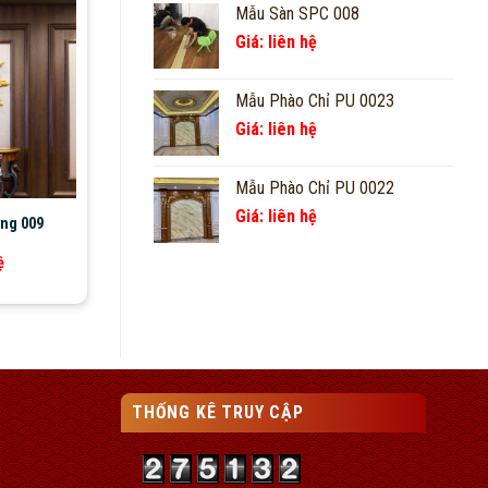
Mẫu Sàn SPC 008
Giá: liên hệ
Mẫu Phào Chỉ PU 0023
Giá: liên hệ
Mẫu Phào Chỉ PU 0022
Giá: liên hệ
ng 009
ệ
THỐNG KÊ TRUY CẬP