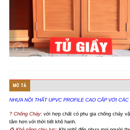
MÔ TẢ
NHỰA NỘI THẤT UPVC PROFILE CAO CẤP VỚI CÁC 
? Chống Cháy:
với hợp chất có phụ gia chống cháy vật
tâm hơn với thời tiết khô hanh.
♻ Khả năng chịu lực:
Khi nghĩ đến nhựa mọi người th