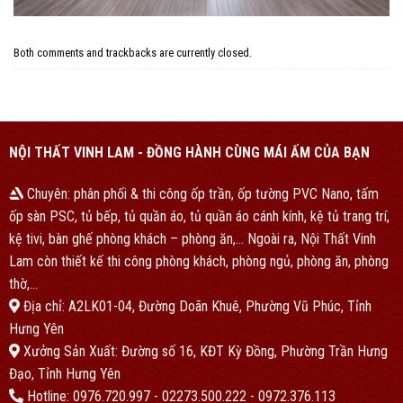
Both comments and trackbacks are currently closed.
NỘI THẤT VINH LAM - ĐỒNG HÀNH CÙNG MÁI ẤM CỦA BẠN
Chuyên: phân phối & thi công ốp trần, ốp tường PVC Nano, tấm
ốp sàn PSC, tủ bếp, tủ quần áo, tủ quần áo cánh kính, kệ tủ trang trí,
kệ tivi, bàn ghế phòng khách – phòng ăn,… Ngoài ra, Nội Thất Vinh
Lam còn thiết kế thi công phòng khách, phòng ngủ, phòng ăn, phòng
thờ,…
Địa chỉ: A2LK01-04, Đường Doãn Khuê, Phường Vũ Phúc, Tỉnh
Hưng Yên
Xưởng Sản Xuất: Đường số 16, KĐT Kỳ Đồng, Phường Trần Hưng
Đạo, Tỉnh Hưng Yên
Hotline: 0976.720.997 - 02273.500.222 - 0972.376.113