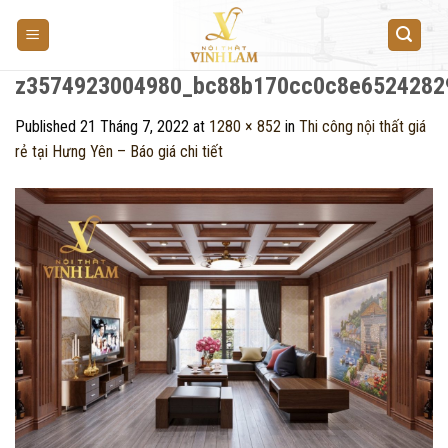
Skip
to
content
z3574923004980_bc88b170cc0c8e6524282
Published
21 Tháng 7, 2022
at
1280 × 852
in
Thi công nội thất giá
rẻ tại Hưng Yên – Báo giá chi tiết