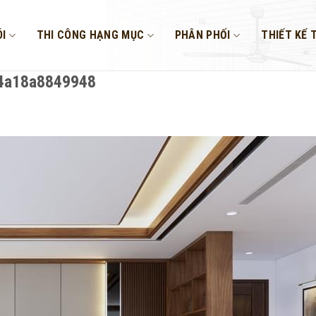
I
THI CÔNG HẠNG MỤC
PHÂN PHỐI
THIẾT KẾ 
4a18a8849948