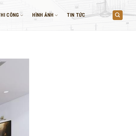
THI CÔNG
HÌNH ẢNH
TIN TỨC