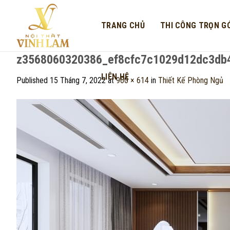
Skip
to
TRANG CHỦ
THI CÔNG TRỌN GÓ
content
z3568060320386_ef8cfc7c1029d12dc3db
LIÊN HỆ
Published
15 Tháng 7, 2022
at
960 × 614
in
Thiết Kế Phòng Ngủ