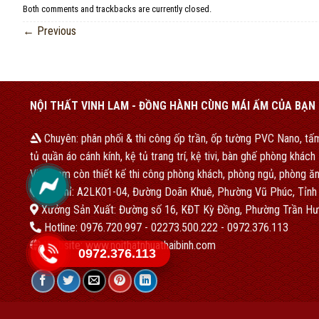
Both comments and trackbacks are currently closed.
←
Previous
NỘI THẤT VINH LAM - ĐỒNG HÀNH CÙNG MÁI ẤM CỦA BẠN
Chuyên: phân phối & thi công ốp trần, ốp tường PVC Nano, tấm
tủ quần áo cánh kính, kệ tủ trang trí, kệ tivi, bàn ghế phòng khác
Vinh Lam còn thiết kế thi công phòng khách, phòng ngủ, phòng ăn
Địa chỉ: A2LK01-04, Đường Doãn Khuê, Phường Vũ Phúc, Tỉnh
Xưởng Sản Xuất: Đường số 16, KĐT Kỳ Đồng, Phường Trần Hư
Hotline: 0976.720.997 - 02273.500.222 - 0972.376.113
Website: www.noithatnhuathaibinh.com
0972.376.113