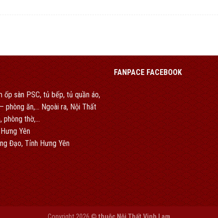
FANPACE FACEBOOK
 ốp sàn PSC, tủ bếp, tủ quần áo,
h – phòng ăn,… Ngoài ra, Nội Thất
, phòng thờ,…
 Hưng Yên
ng Đạo, Tỉnh Hưng Yên
Copyright 2026 ©
thuộc Nội Thất Vinh Lam