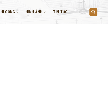
THI CÔNG
HÌNH ẢNH
TIN TỨC