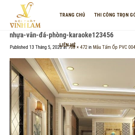
Skip
to
TRANG CHỦ
THI CÔNG TRỌN GÓ
content
nhựa-vân-đá-phòng-karaoke123456
LIÊN HỆ
Published
13 Tháng 5, 2020
at
768 × 472
in
Mẫu Tấm Ốp PVC 00