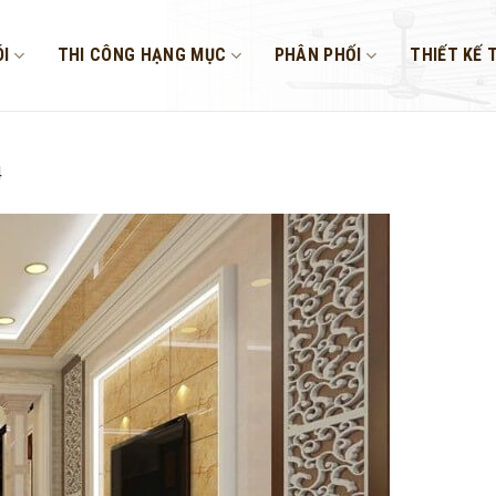
I
THI CÔNG HẠNG MỤC
PHÂN PHỐI
THIẾT KẾ 
4