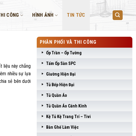
THI CÔNG
HÌNH ẢNH
TIN TỨC
PHÂN PHỐI VÀ THI CÔNG
Ốp Trần – Ốp Tường
Tấm Ốp Sàn SPC
t liệu này chẳng
êm nhiều sự lựa
Giường Hiện Đại
chia sẻ bên dưới
Tủ Bếp Hiện Đại
Tủ Quần Áo
Tủ Quần Áo Cánh Kính
Kệ Tủ Kệ Trang Trí – Tivi
Bàn Ghế Làm Việc