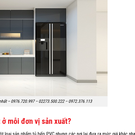
 nhất – 0976.720.997 – 02273.500.222 – 0972.376.113
 ở mỗi đơn vị sản xuất?
ột loại sản phẩm tủ bếp PVC nhưng các nơi lại đưa ra mức giá khác nha