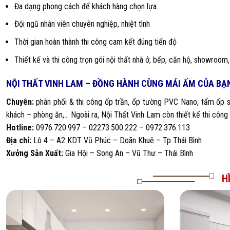
Đa dạng phong cách để khách hàng chọn lựa
Đội ngũ nhân viên chuyên nghiệp, nhiệt tình
Thời gian hoàn thành thi công cam kết đúng tiến độ
Thiết kế và thi công trọn gói nội thất nhà ở, bếp, căn hộ, showroo
NỘI THẤT VINH LAM – ĐỒNG HÀNH CÙNG MÁI ẤM CỦA BẠ
Chuyên:
phân phối & thi công ốp trần, ốp tường PVC Nano, tấm ốp sàn
khách – phòng ăn,… Ngoài ra, Nội Thất Vinh Lam còn thiết kế thi công
Hotline:
0976
.
720.997 – 02273.500.222 – 0972.376.113
Địa chỉ:
Lô 4 – A2 KDT Vũ Phúc – Doãn Khuê – Tp Thái Bình
Xưởng Sản Xuất:
Gia Hội – Song An – Vũ Thư – Thái Bình
H