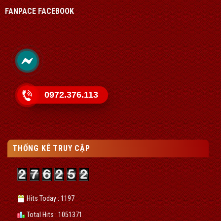
FANPACE FACEBOOK
0972.376.113
THỐNG KÊ TRUY CẬP
Hits Today : 1197
Total Hits : 1051371