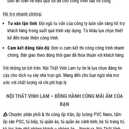
bảo an toàn và hiệu quả tối đa cho công trình sau thi công.
Hỗ trợ nhanh chóng:
Tư vấn tận tình
: Đội ngũ tư vấn của công ty luôn sẵn sàng hỗ trợ
khách hàng trong suốt quá trình xây dựng. Từ khâu lựa chọn thiết
kế đến hoàn thiện công trình.
Cam kết đúng tiến độ
: Đơn vị cam kết thi công công trình nhanh
chóng. Bàn giao theo đúng thời gian đã thỏa thuận với khách hàng.
Với những lợi ích trên. Nội Thất Vinh Lam tự tin là lựa chọn đáng tin
cậy cho dịch vụ xây nhà trọn gói. Mang đến cho bạn ngôi nhà mơ
ước với chất lượng và chi phí hợp lý.
NỘI THẤT VINH LAM – ĐỒNG HÀNH CÙNG MÁI ẤM CỦA
BẠN
Chuyên: phân phối & thi công ốp trần, ốp tường PVC Nano, tấm
ốp sàn PSC, tủ bếp, tủ quần áo, tủ quần áo cánh kính, kệ tủ trang trí,
kệ tivi, bàn ghế phòng khách – phòng ăn,… Ngoài ra, Nội Thất Vinh