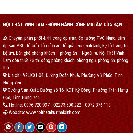
NỘI THẤT VINH LAM - ĐỒNG HÀNH CÙNG MÁI ẤM CỦA BẠN
Chuyên: phân phối & thi công ốp trần, ốp tường PVC Nano, tấm
ốp sàn PSC, tủ bếp, tủ quần áo, tủ quần áo cánh kính, kệ tủ trang trí,
kệ tivi, bàn ghế phòng khách – phòng ăn,… Ngoài ra, Nội Thất Vinh
Lam còn thiết kế thi công phòng khách, phòng ngủ, phòng ăn, phòng
thờ,…
Địa chỉ: A2LK01-04, Đường Doãn Khuê, Phường Vũ Phúc, Tỉnh
Hưng Yên
Xưởng Sản Xuất: Đường số 16, KĐT Kỳ Đồng, Phường Trần Hưng
Đạo, Tỉnh Hưng Yên
Hotline: 0976.720.997 - 02273.500.222 - 0972.376.113
Website: www.noithatnhuathaibinh.com