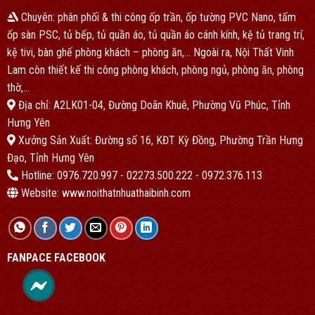
Chuyên: phân phối & thi công ốp trần, ốp tường PVC Nano, tấm
ốp sàn PSC, tủ bếp, tủ quần áo, tủ quần áo cánh kính, kệ tủ trang trí,
kệ tivi, bàn ghế phòng khách – phòng ăn,… Ngoài ra, Nội Thất Vinh
Lam còn thiết kế thi công phòng khách, phòng ngủ, phòng ăn, phòng
thờ,…
Địa chỉ: A2LK01-04, Đường Doãn Khuê, Phường Vũ Phúc, Tỉnh
Hưng Yên
Xưởng Sản Xuất: Đường số 16, KĐT Kỳ Đồng, Phường Trần Hưng
Đạo, Tỉnh Hưng Yên
Hotline: 0976.720.997 - 02273.500.222 - 0972.376.113
Website: www.noithatnhuathaibinh.com
FANPACE FACEBOOK