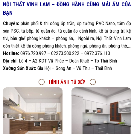
NỘI THẤT VINH LAM – ĐỒNG HÀNH CÙNG MÁI ẤM CỦA
BẠN
Chuyên:
phân phối & thi công ốp trần, ốp tường PVC Nano, tấm ốp
sàn PSC, tủ bếp, tủ quần áo, tủ quần áo cánh kính, kệ tủ trang trí, kệ
tivi, bàn ghế phòng khách – phòng ăn,… Ngoài ra, Nội Thất Vinh Lam
còn thiết kế thi công phòng khách, phòng ngủ, phòng ăn, phòng thờ,…
Hotline:
0976.720.997 – 02273.500.222 – 0972.376.113
Địa chỉ:
Lô 4 – A2 KDT Vũ Phúc – Doãn Khuê – Tp Thái Bình
Xưởng Sản Xuất:
Gia Hội – Song An – Vũ Thư – Thái Bình
HÌNH ẢNH TỦ BẾP