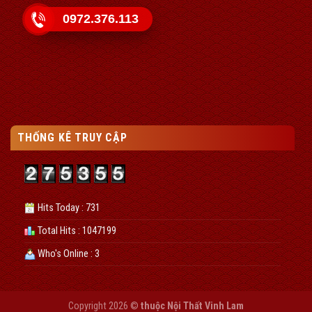
0972.376.113
THỐNG KÊ TRUY CẬP
Hits Today : 731
Total Hits : 1047199
Who's Online : 3
Copyright 2026 ©
thuộc Nội Thất Vinh Lam