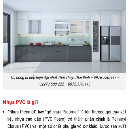
Thi công tủ bếp hiện đại nhất Thái Thụy, Thái Bình – 0976.720.997 –
02273.500.222 – 0972.376.113
Nhựa PVC là gì?
“
Nhựa Picomat” hay “gỗ nhựa Picomat” là tên thường gọi của vật
liệu nhựa cao cấp (PVC Foam) có thành phần chính là Polivinyl
Clorua (PVC) và một số chất phụ gia vô cơ khác. Được sản xuất