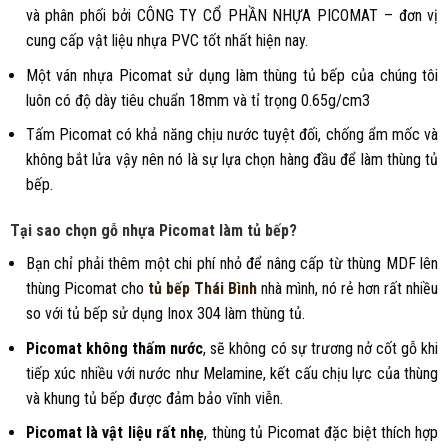
và phân phối bởi CÔNG TY CỔ PHẦN NHỰA PICOMAT – đơn vị
cung cấp vật liệu nhựa PVC tốt nhất hiện nay.
Một ván nhựa Picomat sử dụng làm thùng tủ bếp của chúng tôi
luôn có độ dày tiêu chuẩn 18mm và tỉ trọng 0.65g/cm3
Tấm Picomat có khả năng chịu nước tuyệt đối, chống ẩm mốc và
không bắt lửa vậy nên nó là sự lựa chọn hàng đầu để làm thùng tủ
bếp.
Tại sao chọn gỗ nhựa Picomat làm tủ bếp?
Bạn chỉ phải thêm một
chi phí nhỏ để nâng cấp từ thùng MDF lên
thùng Picomat
cho
tủ bếp Thái Bình
nhà mình, nó rẻ hơn rất nhiều
so với tủ bếp sử dụng Inox 304 làm thùng tủ.
Picomat không thấm nước
, sẽ không có sự trương nở cốt gỗ khi
tiếp xúc nhiều với nước như Melamine, kết cấu chịu lực của thùng
và khung tủ bếp được đảm bảo vĩnh viễn.
Picomat là vật liệu rất nhẹ
, thùng tủ Picomat đặc biệt thích hợp