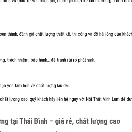
dịch vụ (như tư vấn miễn phí, giảm giá thiết kế khi thi công). Theo dõi
n thành, đánh giá chất lượng thiết kế, thi công và độ hài lòng của khác
g, trách nhiệm, bảo hành… để tránh rủi ro phát sinh.
 bạn yên tâm hơn về chất lượng lâu dài.
 chất lượng cao, quý khách hãy liên hệ ngay với Nội Thất Vinh Lam để đ
ng tại Thái Bình – giá rẻ, chất lượng cao