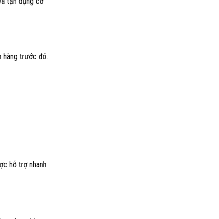
 và tận dụng cơ
h hàng trước đó.
ược hỗ trợ nhanh