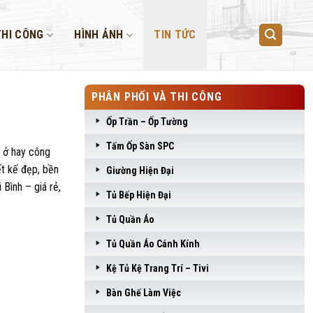
THI CÔNG
HÌNH ẢNH
TIN TỨC
PHÂN PHỐI VÀ THI CÔNG
Ốp Trần – Ốp Tường
Tấm Ốp Sàn SPC
à ở hay công
ết kế đẹp, bền
Giường Hiện Đại
Bình – giá rẻ,
Tủ Bếp Hiện Đại
Tủ Quần Áo
Tủ Quần Áo Cánh Kính
Kệ Tủ Kệ Trang Trí – Tivi
Bàn Ghế Làm Việc