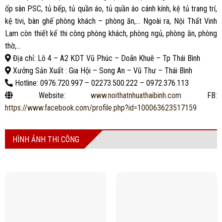
ốp sàn PSC, tủ bếp, tủ quần áo, tủ quần áo cánh kính, kệ tủ trang trí,
kệ tivi, bàn ghế phòng khách – phòng ăn,… Ngoài ra, Nội Thất Vinh
Lam còn thiết kế thi công phòng khách, phòng ngủ, phòng ăn, phòng
thờ,…
Địa chỉ: Lô 4 – A2 KDT Vũ Phúc – Doãn Khuê – Tp Thái Bình
Xưởng Sản Xuất : Gia Hội – Song An – Vũ Thư – Thái Bình
Hotline: 0976.720.997 – 02273.500.222 – 0972.376.113
Website:
www.noithatnhuathaibinh.com
FB:
https://www.facebook.com/profile.php?id=100063623517159
HÌNH ẢNH THI CÔNG