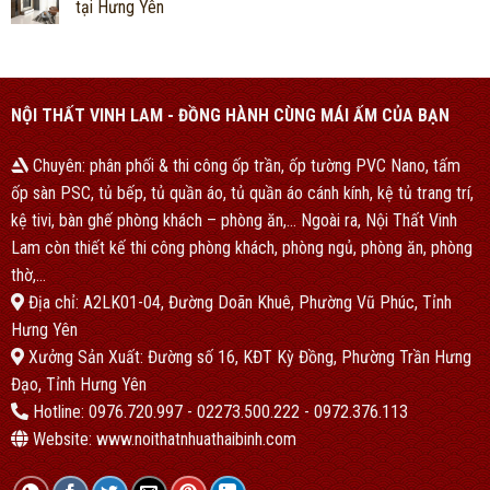
tại Hưng Yên
NỘI THẤT VINH LAM - ĐỒNG HÀNH CÙNG MÁI ẤM CỦA BẠN
Chuyên: phân phối & thi công ốp trần, ốp tường PVC Nano, tấm
ốp sàn PSC, tủ bếp, tủ quần áo, tủ quần áo cánh kính, kệ tủ trang trí,
kệ tivi, bàn ghế phòng khách – phòng ăn,… Ngoài ra, Nội Thất Vinh
Lam còn thiết kế thi công phòng khách, phòng ngủ, phòng ăn, phòng
thờ,…
Địa chỉ: A2LK01-04, Đường Doãn Khuê, Phường Vũ Phúc, Tỉnh
Hưng Yên
Xưởng Sản Xuất: Đường số 16, KĐT Kỳ Đồng, Phường Trần Hưng
Đạo, Tỉnh Hưng Yên
Hotline: 0976.720.997 - 02273.500.222 - 0972.376.113
Website: www.noithatnhuathaibinh.com