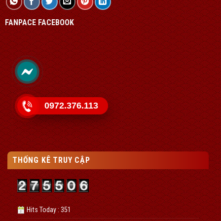
FANPACE FACEBOOK
0972.376.113
THỐNG KÊ TRUY CẬP
Hits Today : 351