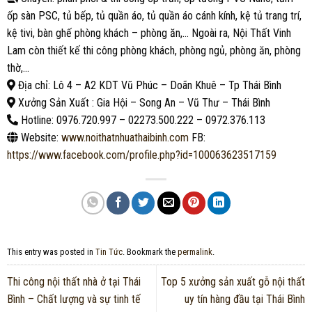
ốp sàn PSC, tủ bếp, tủ quần áo, tủ quần áo cánh kính, kệ tủ trang trí,
kệ tivi, bàn ghế phòng khách – phòng ăn,… Ngoài ra, Nội Thất Vinh
Lam còn thiết kế thi công phòng khách, phòng ngủ, phòng ăn, phòng
thờ,…
Địa chỉ: Lô 4 – A2 KDT Vũ Phúc – Doãn Khuê – Tp Thái Bình
Xưởng Sản Xuất : Gia Hội – Song An – Vũ Thư – Thái Bình
Hotline: 0976.720.997 – 02273.500.222 – 0972.376.113
Website:
www.noithatnhuathaibinh.com
FB:
https://www.facebook.com/profile.php?id=100063623517159
This entry was posted in
Tin Tức
. Bookmark the
permalink
.
Thi công nội thất nhà ở tại Thái
Top 5 xưởng sản xuất gỗ nội thất
Bình – Chất lượng và sự tinh tế
uy tín hàng đầu tại Thái Bình