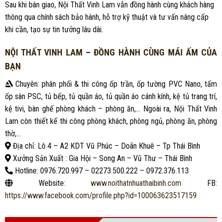
Sau khi bàn giao, Nội Thất Vinh Lam vẫn đồng hành cùng khách hàng
thông qua chính sách bảo hành, hỗ trợ kỹ thuật và tư vấn nâng cấp
khi cần, tạo sự tin tưởng lâu dài.
NỘI THẤT VINH LAM – ĐỒNG HÀNH CÙNG MÁI ẤM CỦA
BẠN
Chuyên: phân phối & thi công ốp trần, ốp tường PVC Nano, tấm
ốp sàn PSC, tủ bếp, tủ quần áo, tủ quần áo cánh kính, kệ tủ trang trí,
kệ tivi, bàn ghế phòng khách – phòng ăn,… Ngoài ra, Nội Thất Vinh
Lam còn thiết kế thi công phòng khách, phòng ngủ, phòng ăn, phòng
thờ,…
Địa chỉ: Lô 4 – A2 KDT Vũ Phúc – Doãn Khuê – Tp Thái Bình
Xưởng Sản Xuất : Gia Hội – Song An – Vũ Thư – Thái Bình
Hotline: 0976.720.997 – 02273.500.222 – 0972.376.113
Website:
www.noithatnhuathaibinh.com
FB:
https://www.facebook.com/profile.php?id=100063623517159