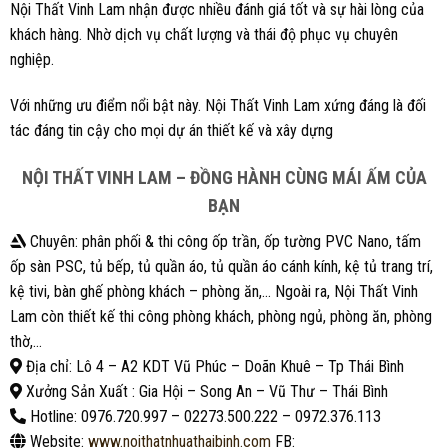
Nội Thất Vinh Lam nhận được nhiều đánh giá tốt và sự hài lòng của
khách hàng. Nhờ dịch vụ chất lượng và thái độ phục vụ chuyên
nghiệp.
Với những ưu điểm nổi bật này. Nội Thất Vinh Lam xứng đáng là đối
tác đáng tin cậy cho mọi dự án thiết kế và xây dựng
NỘI THẤT VINH LAM – ĐỒNG HÀNH CÙNG MÁI ẤM CỦA
BẠN
Chuyên: phân phối & thi công ốp trần, ốp tường PVC Nano, tấm
ốp sàn PSC, tủ bếp, tủ quần áo, tủ quần áo cánh kính, kệ tủ trang trí,
kệ tivi, bàn ghế phòng khách – phòng ăn,… Ngoài ra, Nội Thất Vinh
Lam còn thiết kế thi công phòng khách, phòng ngủ, phòng ăn, phòng
thờ,…
Địa chỉ: Lô 4 – A2 KDT Vũ Phúc – Doãn Khuê – Tp Thái Bình
Xưởng Sản Xuất : Gia Hội – Song An – Vũ Thư – Thái Bình
Hotline: 0976.720.997 – 02273.500.222 – 0972.376.113
Website:
www.noithatnhuathaibinh.com
FB: