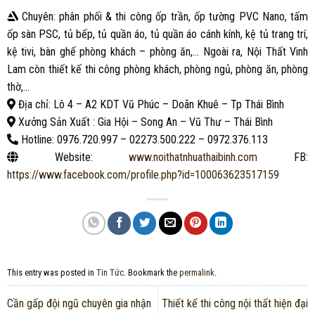
Chuyên: phân phối & thi công ốp trần, ốp tường PVC Nano, tấm
ốp sàn PSC, tủ bếp, tủ quần áo, tủ quần áo cánh kính, kệ tủ trang trí,
kệ tivi, bàn ghế phòng khách – phòng ăn,… Ngoài ra, Nội Thất Vinh
Lam còn thiết kế thi công phòng khách, phòng ngủ, phòng ăn, phòng
thờ,…
Địa chỉ: Lô 4 – A2 KDT Vũ Phúc – Doãn Khuê – Tp Thái Bình
Xưởng Sản Xuất : Gia Hội – Song An – Vũ Thư – Thái Bình
Hotline: 0976.720.997 – 02273.500.222 – 0972.376.113
Website:
www.noithatnhuathaibinh.com
FB:
https://www.facebook.com/profile.php?id=100063623517159
This entry was posted in
Tin Tức
. Bookmark the
permalink
.
Cần gấp đội ngũ chuyên gia nhận
Thiết kế thi công nội thất hiện đại