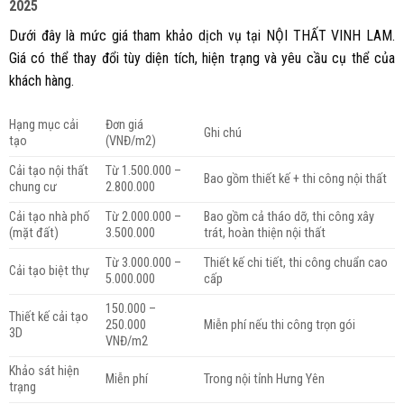
2025
Dưới đây là mức giá tham khảo dịch vụ tại NỘI THẤT VINH LAM.
Giá có thể thay đổi tùy diện tích, hiện trạng và yêu cầu cụ thể của
khách hàng.
Hạng mục cải
Đơn giá
Ghi chú
tạo
(VNĐ/m2)
Cải tạo nội thất
Từ 1.500.000 –
Bao gồm thiết kế + thi công nội thất
chung cư
2.800.000
Cải tạo nhà phố
Từ 2.000.000 –
Bao gồm cả tháo dỡ, thi công xây
(mặt đất)
3.500.000
trát, hoàn thiện nội thất
Từ 3.000.000 –
Thiết kế chi tiết, thi công chuẩn cao
Cải tạo biệt thự
5.000.000
cấp
150.000 –
Thiết kế cải tạo
250.000
Miễn phí nếu thi công trọn gói
3D
VNĐ/m2
Khảo sát hiện
Miễn phí
Trong nội tỉnh Hưng Yên
trạng