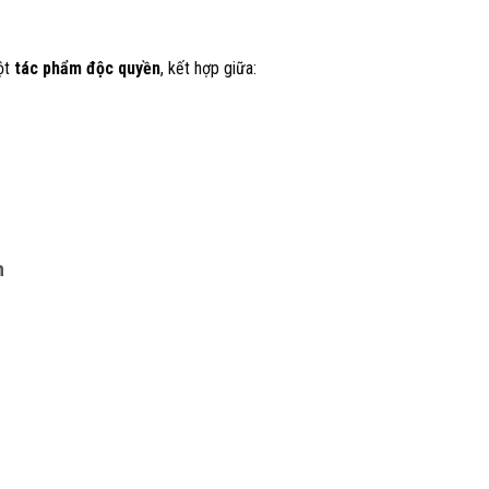
ột
tác phẩm độc quyền
, kết hợp giữa:
h