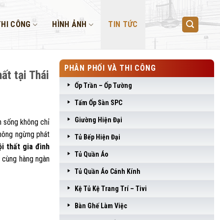
THI CÔNG
HÌNH ẢNH
TIN TỨC
PHÂN PHỐI VÀ THI CÔNG
ất tại Thái
Ốp Trần – Ốp Tường
Tấm Ốp Sàn SPC
Giường Hiện Đại
an sống không chỉ
không ngừng phát
Tủ Bếp Hiện Đại
ội thất gia đình
Tủ Quần Áo
h cùng hàng ngàn
Tủ Quần Áo Cánh Kính
Kệ Tủ Kệ Trang Trí – Tivi
Bàn Ghế Làm Việc