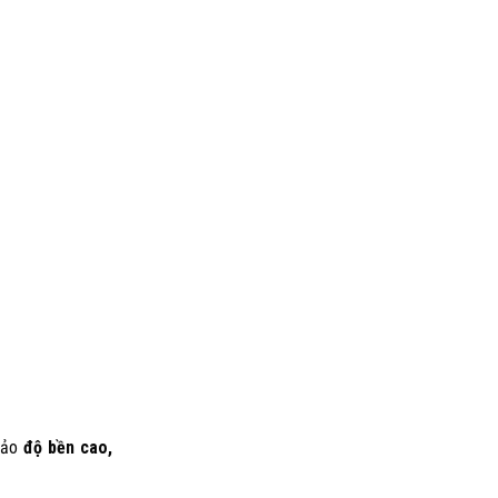
 bảo
độ bền cao,