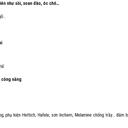
iên như sồi, xoan đào, óc chó…
 gỗ…
hí
.
tế.
u công năng
.
ng, phụ kiện Hettich, Hafele, sơn Inchem, Melamine chống trầy… đảm