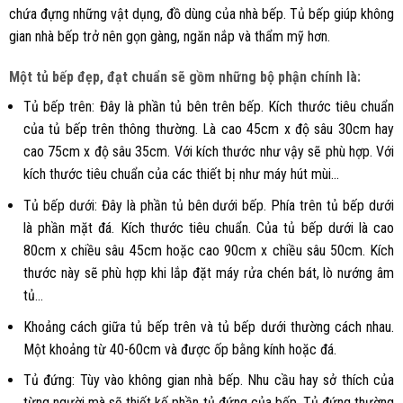
chứa đựng những vật dụng, đồ dùng của nhà bếp. Tủ bếp giúp không
gian nhà bếp trở nên gọn gàng, ngăn nắp và thẩm mỹ hơn.
Một tủ bếp đẹp, đạt chuẩn sẽ gồm những bộ phận chính là:
Tủ bếp trên: Đây là phần tủ bên trên bếp. Kích thước tiêu chuẩn
của tủ bếp trên thông thường. Là cao 45cm x độ sâu 30cm hay
cao 75cm x độ sâu 35cm. Với kích thước như vậy sẽ phù hợp. Với
kích thước tiêu chuẩn của các thiết bị như máy hút mùi…
Tủ bếp dưới: Đây là phần tủ bên dưới bếp. Phía trên tủ bếp dưới
là phần mặt đá. Kích thước tiêu chuẩn. Của tủ bếp dưới là cao
80cm x chiều sâu 45cm hoặc cao 90cm x chiều sâu 50cm. Kích
thước này sẽ phù hợp khi lắp đặt máy rửa chén bát, lò nướng âm
tủ…
Khoảng cách giữa tủ bếp trên và tủ bếp dưới thường cách nhau.
Một khoảng từ 40-60cm và được ốp bằng kính hoặc đá.
Tủ đứng: Tùy vào không gian nhà bếp. Nhu cầu hay sở thích của
từng người mà sẽ thiết kế phần tủ đứng của bếp. Tủ đứng thường