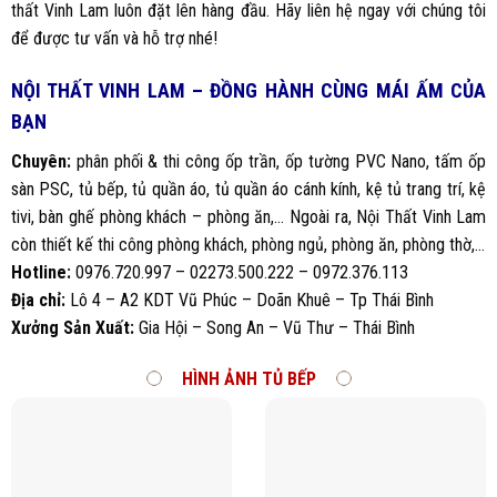
thất Vinh Lam luôn đặt lên hàng đầu. Hãy liên hệ ngay với chúng tôi
để được tư vấn và hỗ trợ nhé!
NỘI THẤT VINH LAM – ĐỒNG HÀNH CÙNG MÁI ẤM CỦA
BẠN
Chuyên:
phân phối & thi công ốp trần, ốp tường PVC Nano, tấm ốp
sàn PSC, tủ bếp, tủ quần áo, tủ quần áo cánh kính, kệ tủ trang trí, kệ
tivi, bàn ghế phòng khách – phòng ăn,… Ngoài ra, Nội Thất Vinh Lam
còn thiết kế thi công phòng khách, phòng ngủ, phòng ăn, phòng thờ,…
Hotline:
0976.720.997 – 02273.500.222 – 0972.376.113
Địa chỉ:
Lô 4 – A2 KDT Vũ Phúc – Doãn Khuê – Tp Thái Bình
Xưởng Sản Xuất:
Gia Hội – Song An – Vũ Thư – Thái Bình
HÌNH ẢNH TỦ BẾP