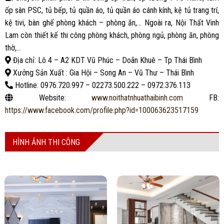
ốp sàn PSC, tủ bếp, tủ quần áo, tủ quần áo cánh kính, kệ tủ trang trí,
kệ tivi, bàn ghế phòng khách – phòng ăn,… Ngoài ra, Nội Thất Vinh
Lam còn thiết kế thi công phòng khách, phòng ngủ, phòng ăn, phòng
thờ,…
Địa chỉ: Lô 4 – A2 KDT Vũ Phúc – Doãn Khuê – Tp Thái Bình
Xưởng Sản Xuất : Gia Hội – Song An – Vũ Thư – Thái Bình
Hotline: 0976.720.997 – 02273.500.222 – 0972.376.113
Website:
www.noithatnhuathaibinh.com
FB:
https://www.facebook.com/profile.php?id=100063623517159
HÌNH ẢNH THI CÔNG