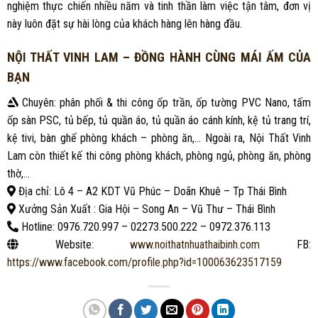
nghiệm thực chiến nhiều năm và tinh thần làm việc tận tâm, đơn vị
này luôn đặt sự hài lòng của khách hàng lên hàng đầu.
NỘI THẤT VINH LAM – ĐỒNG HÀNH CÙNG MÁI ẤM CỦA
BẠN
Chuyên: phân phối & thi công ốp trần, ốp tường PVC Nano, tấm
ốp sàn PSC, tủ bếp, tủ quần áo, tủ quần áo cánh kính, kệ tủ trang trí,
kệ tivi, bàn ghế phòng khách – phòng ăn,… Ngoài ra, Nội Thất Vinh
Lam còn thiết kế thi công phòng khách, phòng ngủ, phòng ăn, phòng
thờ,…
Địa chỉ: Lô 4 – A2 KDT Vũ Phúc – Doãn Khuê – Tp Thái Bình
Xưởng Sản Xuất : Gia Hội – Song An – Vũ Thư – Thái Bình
Hotline: 0976.720.997 – 02273.500.222 – 0972.376.113
Website:
www.noithatnhuathaibinh.com
FB:
https://www.facebook.com/profile.php?id=100063623517159