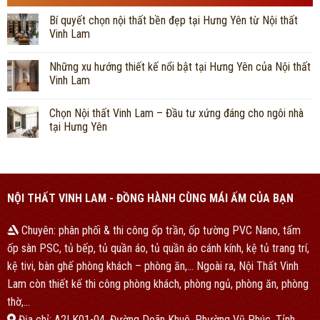
Bí quyết chọn nội thất bền đẹp tại Hưng Yên từ Nội thất
Vinh Lam
Những xu hướng thiết kế nổi bật tại Hưng Yên của Nội thất
Vinh Lam
Chọn Nội thất Vinh Lam – Đầu tư xứng đáng cho ngôi nhà
tại Hưng Yên
NỘI THẤT VINH LAM - ĐỒNG HÀNH CÙNG MÁI ẤM CỦA BẠN
Chuyên: phân phối & thi công ốp trần, ốp tường PVC Nano, tấm
ốp sàn PSC, tủ bếp, tủ quần áo, tủ quần áo cánh kính, kệ tủ trang trí,
kệ tivi, bàn ghế phòng khách – phòng ăn,… Ngoài ra, Nội Thất Vinh
Lam còn thiết kế thi công phòng khách, phòng ngủ, phòng ăn, phòng
thờ,…
Địa chỉ: A2LK01-04, Đường Doãn Khuê, Phường Vũ Phúc, Tỉnh