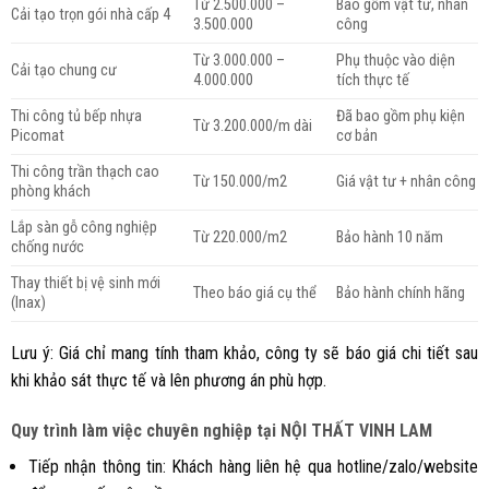
Từ 2.500.000 –
Bao gồm vật tư, nhân
Cải tạo trọn gói nhà cấp 4
3.500.000
công
Từ 3.000.000 –
Phụ thuộc vào diện
Cải tạo chung cư
4.000.000
tích thực tế
Thi công tủ bếp nhựa
Đã bao gồm phụ kiện
Từ 3.200.000/m dài
Picomat
cơ bản
Thi công trần thạch cao
Từ 150.000/m2
Giá vật tư + nhân công
phòng khách
Lắp sàn gỗ công nghiệp
Từ 220.000/m2
Bảo hành 10 năm
chống nước
Thay thiết bị vệ sinh mới
Theo báo giá cụ thể
Bảo hành chính hãng
(Inax)
Lưu ý: Giá chỉ mang tính tham khảo, công ty sẽ báo giá chi tiết sau
khi khảo sát thực tế và lên phương án phù hợp.
Quy trình làm việc chuyên nghiệp tại NỘI THẤT VINH LAM
Tiếp nhận thông tin: Khách hàng liên hệ qua hotline/zalo/website