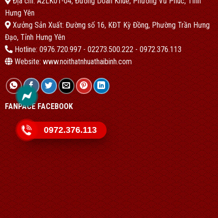
Địa chỉ: A2LK01-04, Đường Doãn Khuê, Phường Vũ Phúc, Tỉnh
Hưng Yên
Xưởng Sản Xuất: Đường số 16, KĐT Kỳ Đồng, Phường Trần Hưng
Đạo, Tỉnh Hưng Yên
Hotline: 0976.720.997 - 02273.500.222 - 0972.376.113
Website: www.noithatnhuathaibinh.com
FANPACE FACEBOOK
0972.376.113