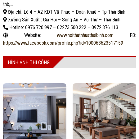
thờ,…
Địa chỉ: Lô 4 – A2 KDT Vũ Phúc – Doãn Khuê – Tp Thái Bình
Xưởng Sản Xuất : Gia Hội – Song An – Vũ Thư – Thái Bình
Hotline: 0976.720.997 – 02273.500.222 – 0972.376.113
Website:
www.noithatnhuathaibinh.com
FB:
https://www.facebook.com/profile.php?id=100063623517159
HÌNH ẢNH THI CÔNG