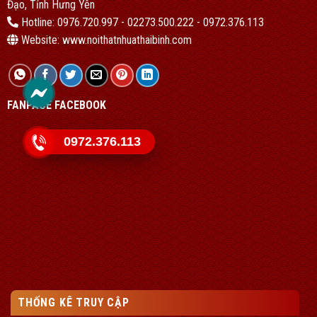
Đạo, Tỉnh Hưng Yên
Hotline: 0976.720.997 - 02273.500.222 - 0972.376.113
Website: www.noithatnhuathaibinh.com
FANPACE FACEBOOK
0972.376.113
THỐNG KÊ TRUY CẬP