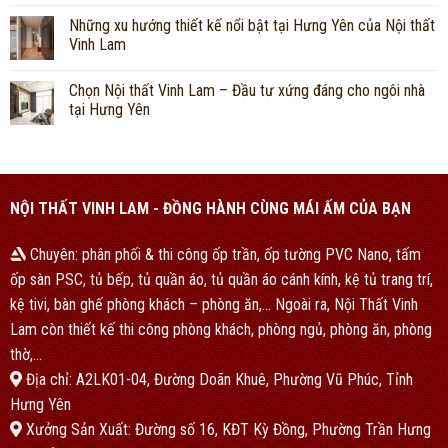
Những xu hướng thiết kế nổi bật tại Hưng Yên của Nội thất
Vinh Lam
Chọn Nội thất Vinh Lam – Đầu tư xứng đáng cho ngôi nhà
tại Hưng Yên
NỘI THẤT VINH LAM - ĐỒNG HÀNH CÙNG MÁI ẤM CỦA BẠN
Chuyên: phân phối & thi công ốp trần, ốp tường PVC Nano, tấm
ốp sàn PSC, tủ bếp, tủ quần áo, tủ quần áo cánh kính, kệ tủ trang trí,
kệ tivi, bàn ghế phòng khách – phòng ăn,… Ngoài ra, Nội Thất Vinh
Lam còn thiết kế thi công phòng khách, phòng ngủ, phòng ăn, phòng
thờ,…
Địa chỉ: A2LK01-04, Đường Doãn Khuê, Phường Vũ Phúc, Tỉnh
Hưng Yên
Xưởng Sản Xuất: Đường số 16, KĐT Kỳ Đồng, Phường Trần Hưng