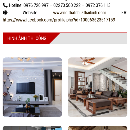
Hotline: 0976.720.997 – 02273.500.222 – 0972.376.113
Website:
www.noithatnhuathaibinh.com
FB:
https://www.facebook.com/profile.php?id=100063623517159
HÌNH ẢNH THI CÔNG