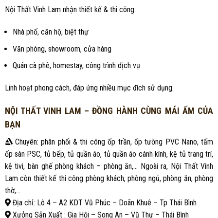
Nội Thất Vinh Lam nhận thiết kế & thi công:
Nhà phố, căn hộ, biệt thự
Văn phòng, showroom, cửa hàng
Quán cà phê, homestay, công trình dịch vụ
Linh hoạt phong cách, đáp ứng nhiều mục đích sử dụng.
NỘI THẤT VINH LAM – ĐỒNG HÀNH CÙNG MÁI ẤM CỦA
BẠN
Chuyên: phân phối & thi công ốp trần, ốp tường PVC Nano, tấm
ốp sàn PSC, tủ bếp, tủ quần áo, tủ quần áo cánh kính, kệ tủ trang trí,
kệ tivi, bàn ghế phòng khách – phòng ăn,… Ngoài ra, Nội Thất Vinh
Lam còn thiết kế thi công phòng khách, phòng ngủ, phòng ăn, phòng
thờ,…
Địa chỉ: Lô 4 – A2 KDT Vũ Phúc – Doãn Khuê – Tp Thái Bình
Xưởng Sản Xuất : Gia Hội – Song An – Vũ Thư – Thái Bình