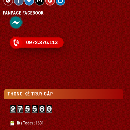
FANPACE FACEBOOK
0972.376.113
THỐNG KÊ TRUY CẬP
Hits Today : 1631