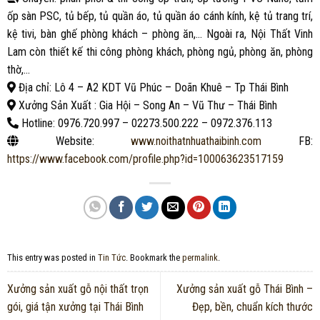
ốp sàn PSC, tủ bếp, tủ quần áo, tủ quần áo cánh kính, kệ tủ trang trí,
kệ tivi, bàn ghế phòng khách – phòng ăn,… Ngoài ra, Nội Thất Vinh
Lam còn thiết kế thi công phòng khách, phòng ngủ, phòng ăn, phòng
thờ,…
Địa chỉ: Lô 4 – A2 KDT Vũ Phúc – Doãn Khuê – Tp Thái Bình
Xưởng Sản Xuất : Gia Hội – Song An – Vũ Thư – Thái Bình
Hotline: 0976.720.997 – 02273.500.222 – 0972.376.113
Website:
www.noithatnhuathaibinh.com
FB:
https://www.facebook.com/profile.php?id=100063623517159
This entry was posted in
Tin Tức
. Bookmark the
permalink
.
Xưởng sản xuất gỗ nội thất trọn
Xưởng sản xuất gỗ Thái Bình –
gói, giá tận xưởng tại Thái Bình
Đẹp, bền, chuẩn kích thước