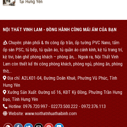
tại Hưng Yên
NỘI THẤT VINH LAM - ĐỒNG HÀNH CÙNG MÁI ẤM CỦA BẠN
Chuyên: phân phối & thi công ốp trần, ốp tường PVC Nano, tấm
ốp sàn PSC, tủ bếp, tủ quần áo, tủ quần áo cánh kính, kệ tủ trang trí,
kệ tivi, bàn ghế phòng khách – phòng ăn,… Ngoài ra, Nội Thất Vinh
Lam còn thiết kế thi công phòng khách, phòng ngủ, phòng ăn, phòng
thờ,…
Địa chỉ: A2LK01-04, Đường Doãn Khuê, Phường Vũ Phúc, Tỉnh
Hưng Yên
Xưởng Sản Xuất: Đường số 16, KĐT Kỳ Đồng, Phường Trần Hưng
Đạo, Tỉnh Hưng Yên
Hotline: 0976.720.997 - 02273.500.222 - 0972.376.113
Website: www.noithatnhuathaibinh.com