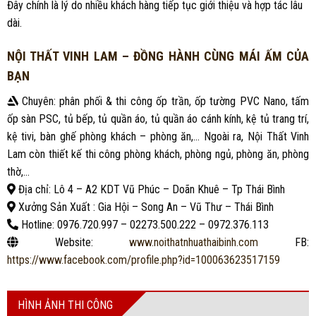
Đây chính là lý do nhiều khách hàng tiếp tục giới thiệu và hợp tác lâu
dài.
NỘI THẤT VINH LAM – ĐỒNG HÀNH CÙNG MÁI ẤM CỦA
BẠN
Chuyên: phân phối & thi công ốp trần, ốp tường PVC Nano, tấm
ốp sàn PSC, tủ bếp, tủ quần áo, tủ quần áo cánh kính, kệ tủ trang trí,
kệ tivi, bàn ghế phòng khách – phòng ăn,… Ngoài ra, Nội Thất Vinh
Lam còn thiết kế thi công phòng khách, phòng ngủ, phòng ăn, phòng
thờ,…
Địa chỉ: Lô 4 – A2 KDT Vũ Phúc – Doãn Khuê – Tp Thái Bình
Xưởng Sản Xuất : Gia Hội – Song An – Vũ Thư – Thái Bình
Hotline: 0976.720.997 – 02273.500.222 – 0972.376.113
Website:
www.noithatnhuathaibinh.com
FB:
https://www.facebook.com/profile.php?id=100063623517159
HÌNH ẢNH THI CÔNG