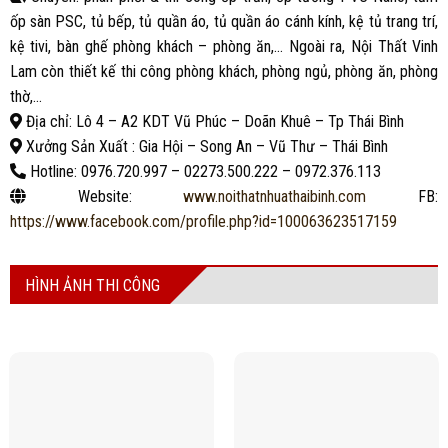
ốp sàn PSC, tủ bếp, tủ quần áo, tủ quần áo cánh kính, kệ tủ trang trí,
kệ tivi, bàn ghế phòng khách – phòng ăn,… Ngoài ra, Nội Thất Vinh
Lam còn thiết kế thi công phòng khách, phòng ngủ, phòng ăn, phòng
thờ,…
Địa chỉ: Lô 4 – A2 KDT Vũ Phúc – Doãn Khuê – Tp Thái Bình
Xưởng Sản Xuất : Gia Hội – Song An – Vũ Thư – Thái Bình
Hotline: 0976.720.997 – 02273.500.222 – 0972.376.113
Website:
www.noithatnhuathaibinh.com
FB:
https://www.facebook.com/profile.php?id=100063623517159
HÌNH ẢNH THI CÔNG